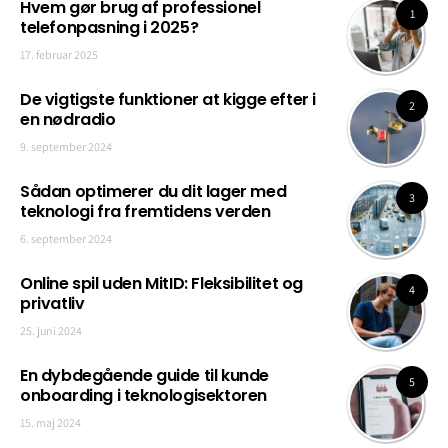
Hvem gør brug af professionel
1
telefonpasning i 2025?
17. februar 2025
De vigtigste funktioner at kigge efter i
2
en nødradio
9. september 2024
Sådan optimerer du dit lager med
3
teknologi fra fremtidens verden
6. september 2024
Online spil uden MitID: Fleksibilitet og
4
privatliv
25. juni 2024
En dybdegående guide til kunde
5
onboarding i teknologisektoren
15. maj 2024