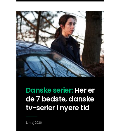
Danske serier:
Her er
de 7 bedste, danske
tv-serier i nyere tid
1. maj 2020