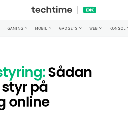
GAMING
MOBIL
GADGETS
WEB
KONSOL
tyring:
Sådan
 styr på
g online