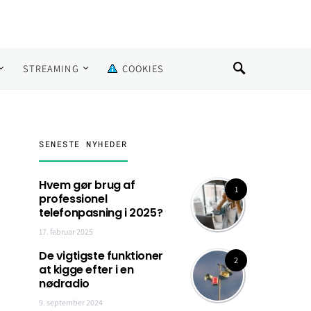
STREAMING
COOKIES
SENESTE NYHEDER
Hvem gør brug af
1
professionel
telefonpasning i 2025?
17. februar 2025
De vigtigste funktioner
2
at kigge efter i en
nødradio
9. september 2024