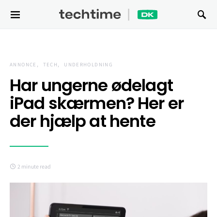
Search for:
ANNONCE
TECH
UNDERHOLDNING
Har ungerne ødelagt
iPad skærmen? Her er
der hjælp at hente
2 minute read