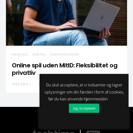
ANNONCE
GAMING
UNDERHOLDNING
Online spil uden MitID: Fleksibilitet og
privatliv
25. juni 2024
No comments
Du skal acceptere, at vi indsamler og lagrer
FREDERIK J.
oplysninger om din færden i form af cookies,
før du kan anvende hjemmesiden
Jeg accepterer