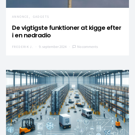
ANNONCE
GADGETS
De vigtigste funktioner at kigge efter
i en nødradio
9. september 2024
No comments
FREDERIK J.