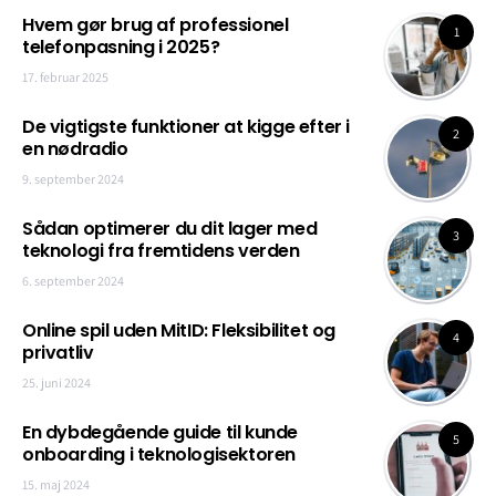
Hvem gør brug af professionel
1
telefonpasning i 2025?
17. februar 2025
De vigtigste funktioner at kigge efter i
2
en nødradio
9. september 2024
Sådan optimerer du dit lager med
3
teknologi fra fremtidens verden
6. september 2024
Online spil uden MitID: Fleksibilitet og
4
privatliv
25. juni 2024
En dybdegående guide til kunde
5
onboarding i teknologisektoren
15. maj 2024