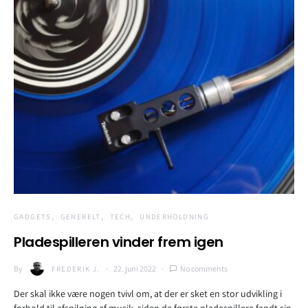
GADGETS
GENERELT
TECH
UNDERHOLDNING
Pladespilleren vinder frem igen
By
22. juni 2022
No comments
FREDERIK J.
Der skal ikke være nogen tvivl om, at der er sket en stor udvikling i