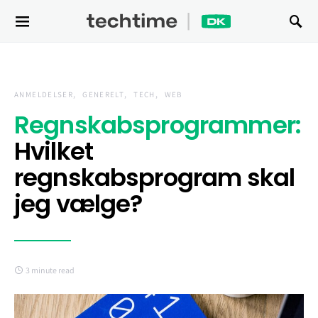
Search for:
ANMELDELSER
GENERELT
TECH
WEB
Regnskabsprogrammer:
Hvilket
regnskabsprogram skal
jeg vælge?
3 minute read