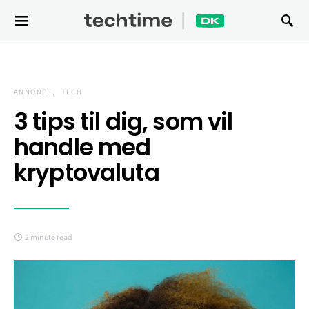
Search for:
ANNONCE
TECH
3 tips til dig, som vil
handle med
kryptovaluta
2 minute read