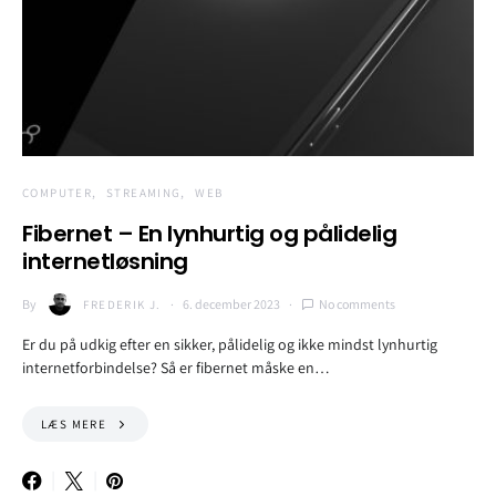
COMPUTER
STREAMING
WEB
Fibernet – En lynhurtig og pålidelig
internetløsning
By
6. december 2023
No comments
FREDERIK J.
Er du på udkig efter en sikker, pålidelig og ikke mindst lynhurtig
internetforbindelse? Så er fibernet måske en…
LÆS MERE