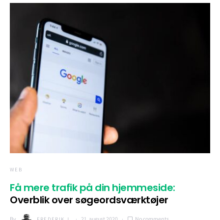
WEB
Få mere trafik på din hjemmeside:
Overblik over søgeordsværktøjer
By
21. august 2020
No comments
FREDERIK J.