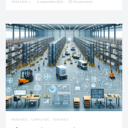
9. september 2024
No comments
FREDERIK J.
ANNONCE
COMPUTER
GENERELT