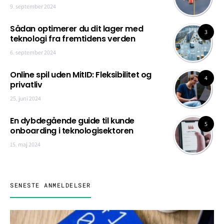
9. september 2024
Sådan optimerer du dit lager med
3
teknologi fra fremtidens verden
6. september 2024
Online spil uden MitID: Fleksibilitet og
4
privatliv
25. juni 2024
En dybdegående guide til kunde
5
onboarding i teknologisektoren
15. maj 2024
SENESTE ANMELDELSER