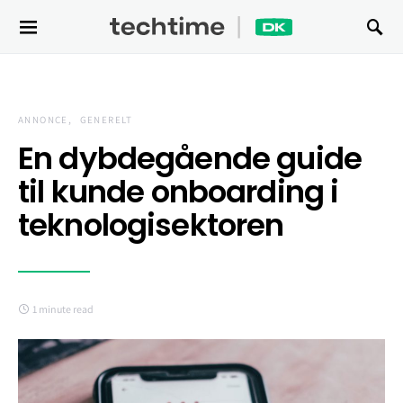
Search for:
ANNONCE
GENERELT
En dybdegående guide
til kunde onboarding i
teknologisektoren
1 minute read