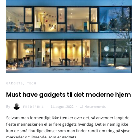
GADGETS
TECH
Must have gadgets til det moderne hjem
By
11. august 2022
No comments
FREDERIK J.
Selvom man formentligt ikke tænker over det, så anvender langt de
fleste mennesker én eller flere gadgets hver dag. Det er nemlig ikke
kun de små finurlige dimser som man finder rundt omkring på sjove
markeder og lignende, som er gadgets.