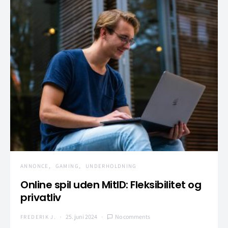
ANNONCE
GAMING
UNDERHOLDNING
Online spil uden MitID: Fleksibilitet og
privatliv
25. juni 2024
No comments
FREDERIK J.