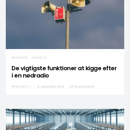
ANNONCE
GADGETS
De vigtigste funktioner at kigge efter
i en nødradio
9. september 2024
No comments
FREDERIK J.