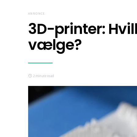
ANNONCE
3D-printer: Hvi
vælge?
2 minute read