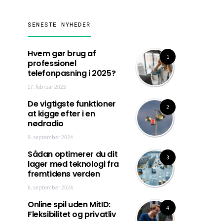
SENESTE NYHEDER
Hvem gør brug af
1
professionel
telefonpasning i 2025?
17. februar 2025
De vigtigste funktioner
2
at kigge efter i en
nødradio
9. september 2024
Sådan optimerer du dit
3
lager med teknologi fra
fremtidens verden
6. september 2024
Online spil uden MitID:
4
Fleksibilitet og privatliv