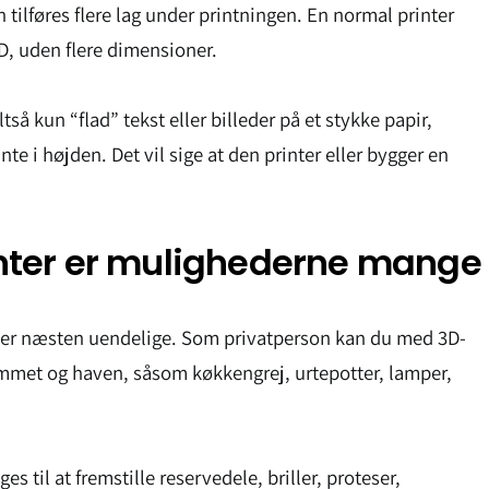
tilføres flere lag under printningen. En normal printer
D, uden flere dimensioner.
ltså kun “flad” tekst eller billeder på et stykke papir,
te i højden. Det vil sige at den printer eller bygger en
nter er mulighederne mange
der næsten uendelige. Som privatperson kan du med 3D-
hjemmet og haven, såsom køkkengrej, urtepotter, lamper,
es til at fremstille reservedele, briller, proteser,