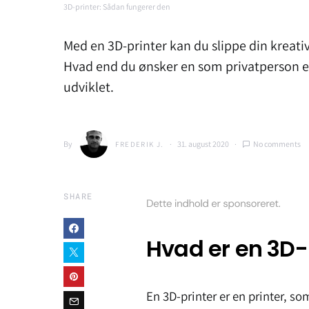
3D-printer: Sådan fungerer den
Med en 3D-printer kan du slippe din kreati
Hvad end du ønsker en som privatperson ell
udviklet.
By
31. august 2020
No comments
FREDERIK J.
SHARE
Hvad er en 3D-
En 3D-printer er en printer, so