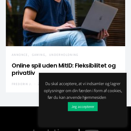
ANNONCE
GAMING
UNDERHOLDNING
Online spil uden MitID: Fleksibilitet og
privatliv
Du skal acceptere, at vi indsamler og lagrer
25. juni 2024
No comments
FREDERIK J.
oplysninger om din færden i form af cookies,
før du kan anvende hjemmesiden
Jeg accepterer