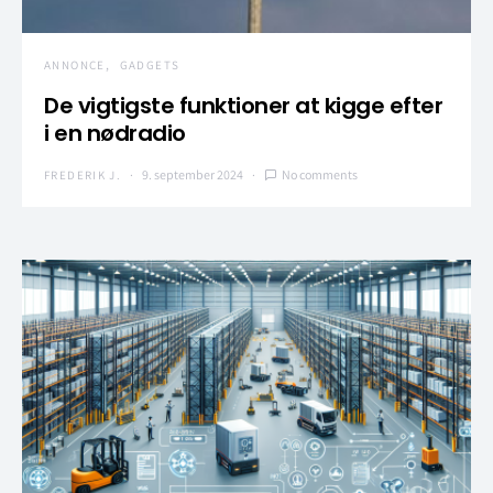
ANNONCE
GADGETS
De vigtigste funktioner at kigge efter
i en nødradio
9. september 2024
No comments
FREDERIK J.