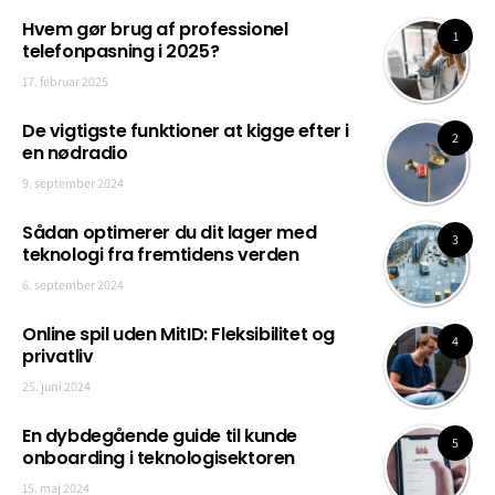
Hvem gør brug af professionel
1
telefonpasning i 2025?
17. februar 2025
De vigtigste funktioner at kigge efter i
2
en nødradio
9. september 2024
Sådan optimerer du dit lager med
3
teknologi fra fremtidens verden
6. september 2024
Online spil uden MitID: Fleksibilitet og
4
privatliv
25. juni 2024
En dybdegående guide til kunde
5
onboarding i teknologisektoren
15. maj 2024