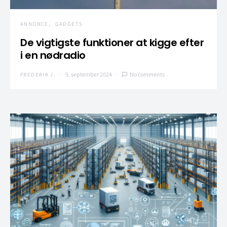
ANNONCE
GADGETS
De vigtigste funktioner at kigge efter
i en nødradio
9. september 2024
No comments
FREDERIK J.