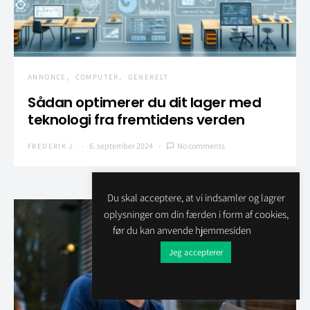
ANNONCE
COMPUTER
GENERELT
Sådan optimerer du dit lager med
teknologi fra fremtidens verden
6. september 2024
No comments
FREDERIK J.
Du skal acceptere, at vi indsamler og lagrer
oplysninger om din færden i form af cookies,
før du kan anvende hjemmesiden
Jeg accepterer