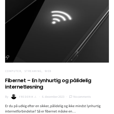
COMPUTER
STREAMING
WEB
Fibernet – En lynhurtig og pålidelig
internetløsning
By
6. december 2023
No comments
FREDERIK J.
Er du på udkig efter en sikker, pålidelig og ikke mindst lynhurtig
internetforbindelse? Så er fibernet måske en…