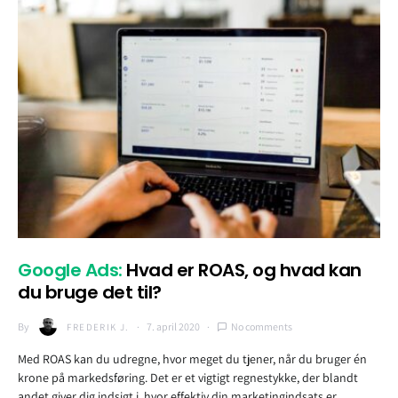
Google Ads:
Hvad er ROAS, og hvad kan
du bruge det til?
By
7. april 2020
No comments
FREDERIK J.
Med ROAS kan du udregne, hvor meget du tjener, når du bruger én
krone på markedsføring. Det er et vigtigt regnestykke, der blandt
andet giver dig indsigt i, hvor effektiv din marketingindsats er.