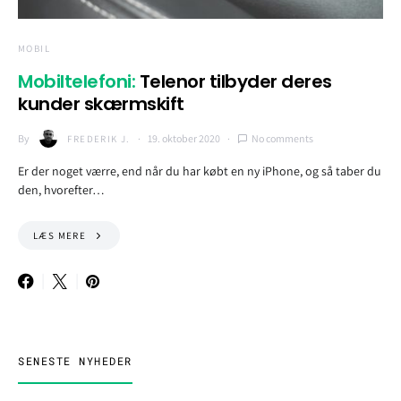
MOBIL
Mobiltelefoni:
Telenor tilbyder deres
kunder skærmskift
By
19. oktober 2020
No comments
FREDERIK J.
Er der noget værre, end når du har købt en ny iPhone, og så taber du
den, hvorefter…
LÆS MERE
SENESTE NYHEDER