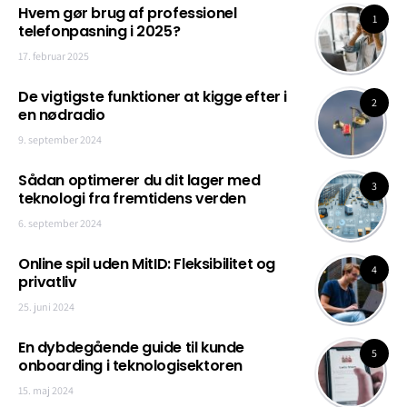
Hvem gør brug af professionel
1
telefonpasning i 2025?
17. februar 2025
De vigtigste funktioner at kigge efter i
2
en nødradio
9. september 2024
Sådan optimerer du dit lager med
3
teknologi fra fremtidens verden
6. september 2024
Online spil uden MitID: Fleksibilitet og
4
privatliv
25. juni 2024
En dybdegående guide til kunde
5
onboarding i teknologisektoren
15. maj 2024