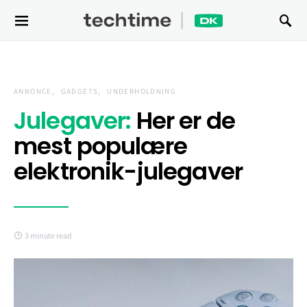
Search for:
ANNONCE
GADGETS
UNDERHOLDNING
Julegaver:
Her er de
mest populære
elektronik-julegaver
3 minute read